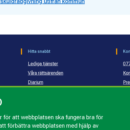
h skuldrådgivning utifrån kommun
Hitta snabbt
Kon
Lediga tjänster
07
Våra rättsärenden
Kon
Diarium
Pre
Publikationer och dokument
Ko
)
Webbinarier
Ko
sku
 för att webbplatsen ska fungera bra för
r att förbättra webbplatsen med hjälp av
webbplatsen
Behandling av personuppgifter
Tillgänglighetsr