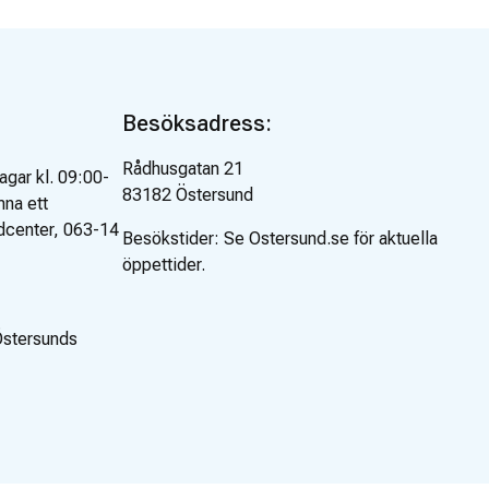
Besöksadress:
Rådhusgatan 21
agar kl. 09:00-
83182
Östersund
mna ett
center, 063-14
Besökstider:
Se Ostersund.se för aktuella
öppettider.
Östersunds