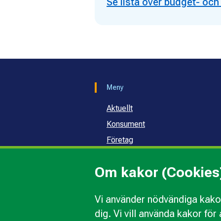
Se lista över budget- oc
Meny
Aktuellt
Konsument
Företag
Samhälle och skola
Om kakor (Cookies
Om oss
Vi använder nödvändiga kakor
dig. Vi vill använda kakor fö
Kakor
Ändra val av kakor
Om 