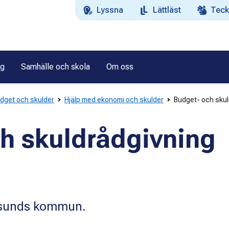
Lyssna
Lättläst
Teck
ag
Samhälle och skola
Om oss
dget och skulder
Hjälp med ekonomi och skulder
Budget- och sku
h skuldrådgivning
ersunds kommun.