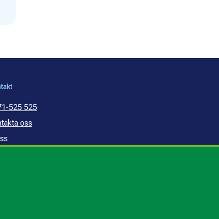
takt
71-525 525
takta oss
ss
mmunal konsumentvägledning
mmunal budget- och
ldrådgivning
edogörelse