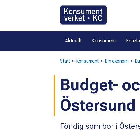
Gå
direkt
till
innehållet
Aktuellt
Konsument
Föret
Start
Konsument
Din ekonomi
Bu
Budget- oc
Östersund
För dig som bor i Öst