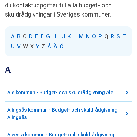
du kontaktuppgifter till alla budget- och
skuldrådgivningar i Sveriges kommuner.
A
B
C
D
E
F
G
H
I
J
K
L
M
N
O
P
Q
R
S
T
U
V
W
X
Y
Z
Å
Ä
Ö
A
Ale kommun - Budget- och skuldrådgivning Ale
Alingsås kommun - Budget- och skuldrådgivning
Alingsås
Alvesta kommun - Budget- och skuldrådgivning