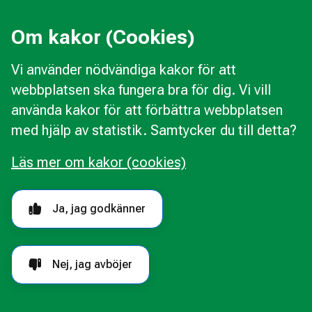
Om kakor (Cookies)
Nordmalings kommun - Budget- och
skuldrådgivning Nordmaling
Vi använder nödvändiga kakor för att
webbplatsen ska fungera bra för dig. Vi vill
Norrköpings kommun - Budget- och
använda kakor för att förbättra webbplatsen
skuldrådgivning Norrköping
med hjälp av statistik. Samtycker du till detta?
Norrtälje kommun - Budget- och skuldrådgivning
Läs mer om kakor (cookies)
Norrtälje
Norsjö kommun - Konsument Skellefteå Budget-
Ja, jag godkänner
och skuldrådgivning
Nej, jag avböjer
Nybro kommun - Budget- och skuldrådgivning
Nybro