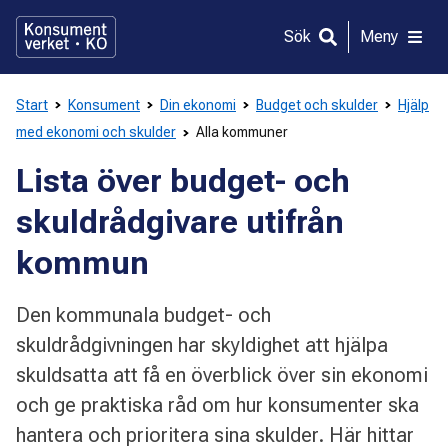
Gå
direkt
Sök
Meny
till
innehållet
Start
Konsument
Din ekonomi
Budget och skulder
Hjälp
med ekonomi och skulder
Alla kommuner
Lista över budget- och
skuldrådgivare utifrån
kommun
Den kommunala budget- och
skuldrådgivningen har skyldighet att hjälpa
skuldsatta att få en överblick över sin ekonomi
och ge praktiska råd om hur konsumenter ska
hantera och prioritera sina skulder. Här hittar