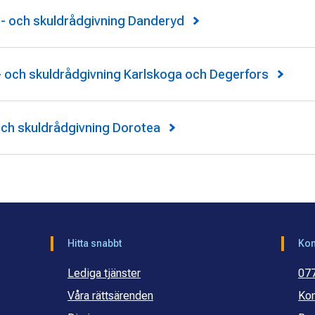
 och skuldrådgivning Danderyd
och skuldrådgivning Karlskoga och Degerfors
ch skuldrådgivning Dorotea
Hitta snabbt
Kon
Lediga tjänster
07
Våra rättsärenden
Kon