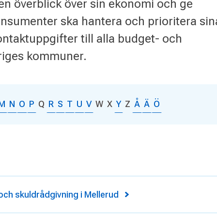
å en överblick över sin ekonomi och ge
onsumenter ska hantera och prioritera sin
ontaktuppgifter till alla budget- och
eriges kommuner.
M
N
O
P
Q
R
S
T
U
V
W
X
Y
Z
Å
Ä
Ö
ch skuldrådgivning i Mellerud