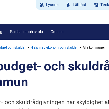
Lyssna
Lättläst
Teck
ag
Samhälle och skola
Om oss
dget och skulder
Hjälp med ekonomi och skulder
Alla kommuner
 budget- och skuldr
ommun
och skuldrådgivningen har skyldighet at