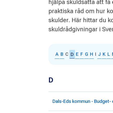
hjälpa skuldsatta att f
praktiska råd om hur k
skulder. Här hittar du k
skuldrådgivningar i Sv
A
B
C
E
F
G
H
I
J
K
L
D
D
Dals-Eds kommun - Budget- o