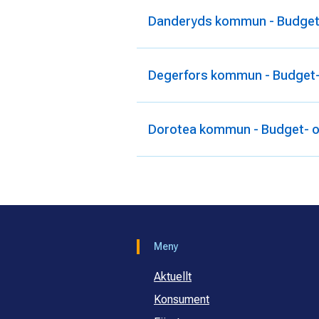
Danderyds kommun - Budget-
Degerfors kommun - Budget- 
Dorotea kommun - Budget- o
Meny
Aktuellt
Konsument