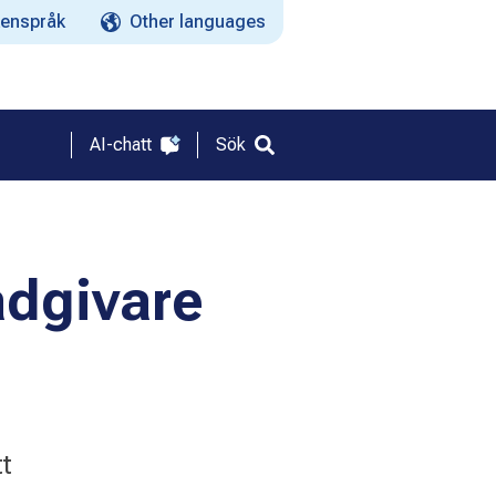
enspråk
Other languages
AI-chatt
Sök
ådgivare
t