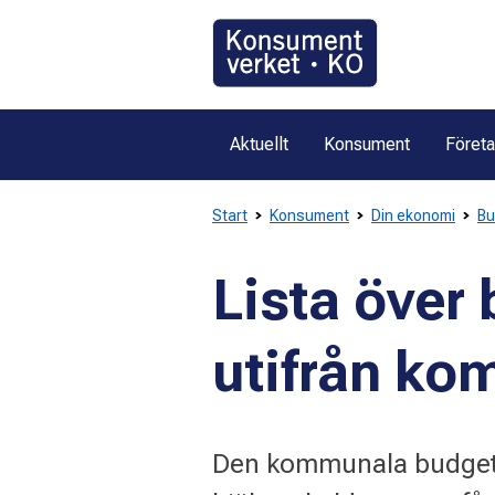
Gå
direkt
till
innehållet
Aktuellt
Konsument
Föret
Start
Konsument
Din ekonomi
Bu
Lista över
utifrån k
Den kommunala budget- 