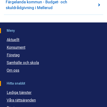
Färgelanda kommun - Budget- och
skuldrådgivning i Mellerud
Meny
Aktuellt
Konsument
Företag
Samhälle och skola
Om oss
Hitta snabbt
Lediga tjänster
Våra rättsärenden