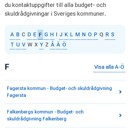
du kontaktuppgifter till alla budget- och
skuldrådgivningar i Sveriges kommuner.
A
B
C
D
E
G
H
I
J
K
L
M
N
O
P
Q
R
S
F
T
U
V
W
X
Y
Z
Å
Ä
Ö
F
Visa alla A-Ö
Fagersta kommun - Budget- och skuldrådgivning
Fagersta
Falkenbergs kommun - Budget- och
skuldrådgivning Falkenberg