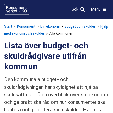
Gå
direkt
Sök
Meny
till
innehållet
Start
Konsument
Din ekonomi
Budget och skulder
Hjälp
med ekonomi och skulder
Alla kommuner
Lista över budget- och
skuldrådgivare utifrån
kommun
Den kommunala budget- och
skuldrådgivningen har skyldighet att hjälpa
skuldsatta att få en överblick över sin ekonomi
och ge praktiska råd om hur konsumenter ska
hantera och prioritera sina skulder. Här hittar