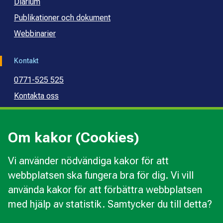
Diarium
Publikationer och dokument
Webbinarier
Kontakt
0771-525 525
Kontakta oss
Press
Kommunal konsumentvägledning
Om kakor (Cookies)
Kommunal budget- och skuldrådgivning
Vi använder nödvändiga kakor för att
webbplatsen ska fungera bra för dig. Vi vill
Kakor
använda kakor för att förbättra webbplatsen
Ändra val av kakor
med hjälp av statistik. Samtycker du till detta?
Om webbplatsen