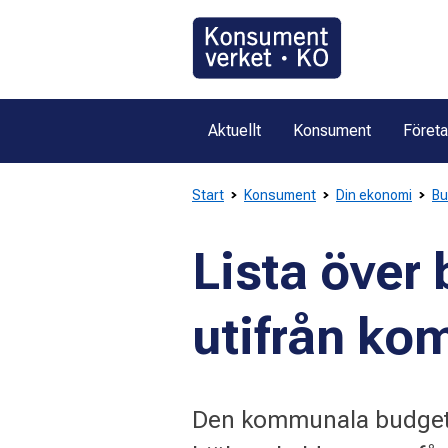
Gå
direkt
till
innehållet
Aktuellt
Konsument
Föret
Start
Konsument
Din ekonomi
Bu
Lista över
utifrån k
Den kommunala budget- 