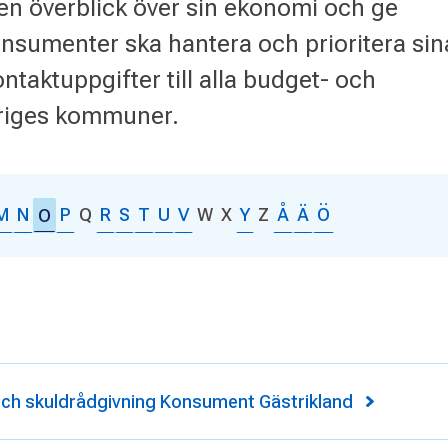
å en överblick över sin ekonomi och ge
onsumenter ska hantera och prioritera sin
ontaktuppgifter till alla budget- och
eriges kommuner.
M
N
P
Q
R
S
T
U
V
W
X
Y
Z
Å
Ä
Ö
O
ch skuldrådgivning Konsument Gästrikland