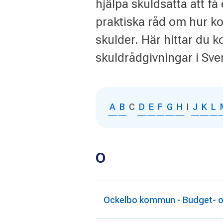
hjälpa skuldsatta att f
praktiska råd om hur k
skulder. Här hittar du k
skuldrådgivningar i Sv
A
B
C
D
E
F
G
H
I
J
K
L
O
Ockelbo kommun - Budget- o