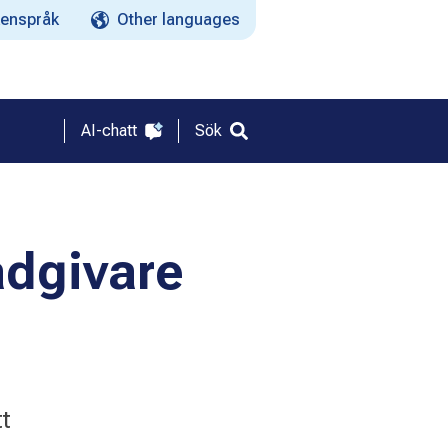
enspråk
Other languages
AI-chatt
Sök
ådgivare
t