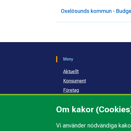
Oxelösunds kommun - Budget
Meny
Aktuellt
Konsument
Företag
Samhälle och skola
Om kakor (Cookies
Om oss
Vi använder nödvändiga kakor