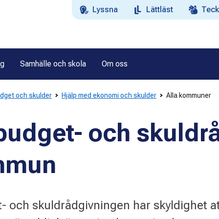
Lyssna
Lättläst
Teck
ag
Samhälle och skola
Om oss
dget och skulder
Hjälp med ekonomi och skulder
Alla kommuner
 budget- och skuldr
ommun
och skuldrådgivningen har skyldighet at