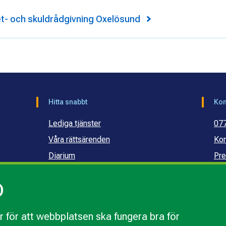
- och skuldrådgivning Oxelösund
Hitta snabbt
Kon
Lediga tjänster
07
Våra rättsärenden
Kon
Diarium
Pre
Publikationer och dokument
Ko
)
Webbinarier
Ko
sku
 för att webbplatsen ska fungera bra för