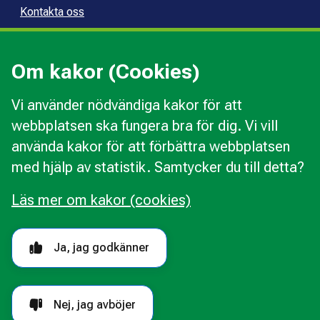
Kontakta oss
Press
Kommunal konsumentvägledning
Om kakor (Cookies)
Kommunal budget- och skuldrådgivning
Vi använder nödvändiga kakor för att
webbplatsen ska fungera bra för dig. Vi vill
Kakor
använda kakor för att förbättra webbplatsen
Ändra val av kakor
med hjälp av statistik. Samtycker du till detta?
Om webbplatsen
Behandling av personuppgifter
Läs mer om kakor (cookies)
Tillgänglighetsredogörelse
Följ oss i sociala medier
Ja, jag godkänner
Nej, jag avböjer