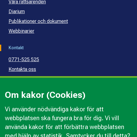
Våra rättsärenden
Diarium
Publikationer och dokument
Webbinarier
Kontakt
0771-525 525
Kontakta oss
Press
Kommunal konsumentvägledning
Om kakor (Cookies)
Kommunal budget- och skuldrådgivning
Vi använder nödvändiga kakor för att
webbplatsen ska fungera bra för dig. Vi vill
Kakor
använda kakor för att förbättra webbplatsen
Ändra val av kakor
med hjälp av statistik. Samtycker du till detta?