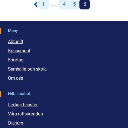
...
1
4
5
6
Meny
Aktuellt
Konsument
Företag
Samhälle och skola
Om oss
Hitta snabbt
Lediga tjänster
Våra rättsärenden
Diarium