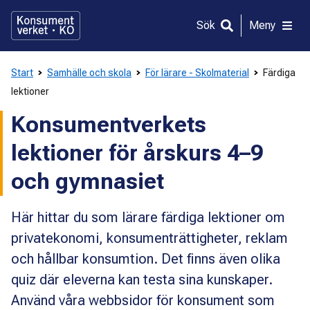
Gå
direkt
Sök
Meny
till
innehållet
Start
Samhälle och skola
För lärare - Skolmaterial
Färdiga
lektioner
Konsumentverkets
lektioner för årskurs 4–9
och gymnasiet
Här hittar du som lärare färdiga lektioner om
privatekonomi, konsumenträttigheter, reklam
och hållbar konsumtion. Det finns även olika
quiz där eleverna kan testa sina kunskaper.
Använd våra webbsidor för konsument som