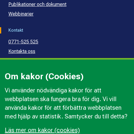
Publikationer och dokument
Webbinarier
Kontakt
0771-525 525
Kontakta oss
Press
Kommunal konsumentvägledning
Om kakor (Cookies)
Kommunal budget- och skuldrådgivning
Vi använder nödvändiga kakor för att
webbplatsen ska fungera bra för dig. Vi vill
Kakor
använda kakor för att förbättra webbplatsen
Ändra val av kakor
med hjälp av statistik. Samtycker du till detta?
Om webbplatsen
Behandling av personuppgifter
Läs mer om kakor (cookies)