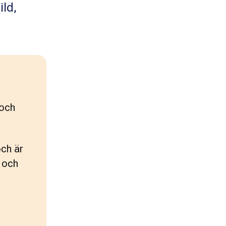
ild,
och 
ch är 
 och 