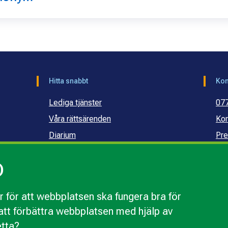
Hitta snabbt
Kon
Lediga tjänster
07
Våra rättsärenden
Kon
Diarium
Pre
Publikationer och dokument
Ko
)
Webbinarier
Ko
sku
 för att webbplatsen ska fungera bra för
r att förbättra webbplatsen med hjälp av
webbplatsen
Behandling av personuppgifter
Tillgänglighetsr
etta?