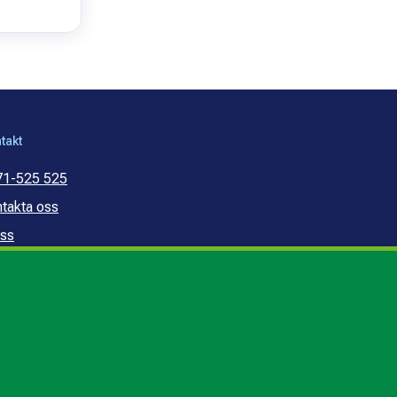
takt
71-525 525
takta oss
ss
mmunal konsumentvägledning
mmunal budget- och
ldrådgivning
edogörelse