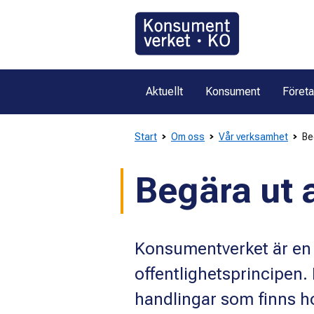
Gå
direkt
till
innehållet
Aktuellt
Konsument
Föret
Start
Om oss
Vår verksamhet
Be
Begära ut 
Konsumentverket är en 
offentlighetsprincipen. D
handlingar som finns h