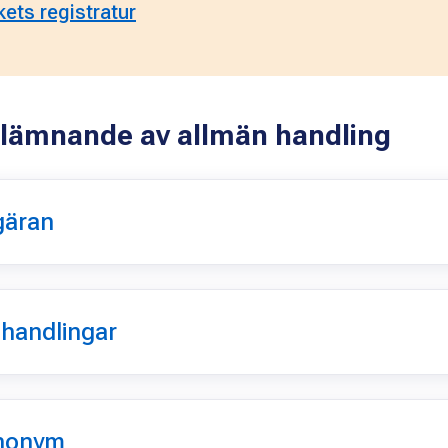
ets registratur
 utlämnande av allmän handling
gäran
 handlingar
anonym