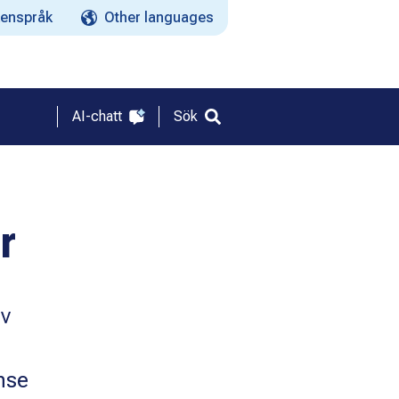
enspråk
Other languages
AI-chatt
Sök
r
av
nse