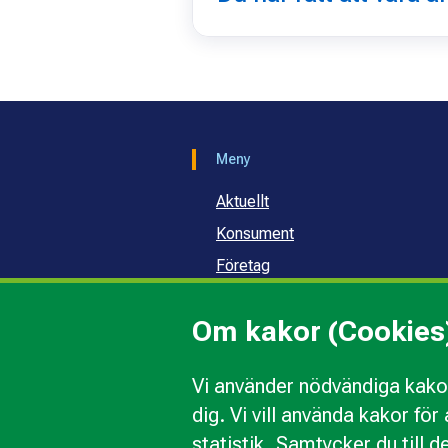
Meny
Aktuellt
Konsument
Företag
Samhälle och skola
Om kakor (Cookies
Om oss
Vi använder nödvändiga kakor
dig. Vi vill använda kakor fö
Kakor
Ändra val av kakor
Om 
statistik. Samtycker du till d