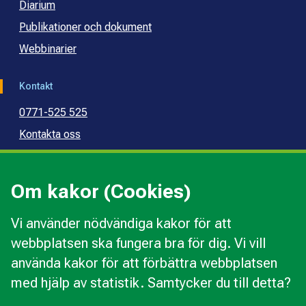
Diarium
Publikationer och dokument
Webbinarier
Kontakt
0771-525 525
Kontakta oss
Press
Kommunal konsumentvägledning
Om kakor (Cookies)
Kommunal budget- och skuldrådgivning
Vi använder nödvändiga kakor för att
webbplatsen ska fungera bra för dig. Vi vill
Kakor
använda kakor för att förbättra webbplatsen
Ändra val av kakor
med hjälp av statistik. Samtycker du till detta?
Om webbplatsen