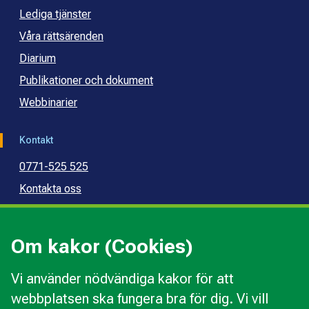
Lediga tjänster
Våra rättsärenden
Diarium
Publikationer och dokument
Webbinarier
Kontakt
0771-525 525
Kontakta oss
Press
Kommunal konsumentvägledning
Om kakor (Cookies)
Kommunal budget- och skuldrådgivning
Vi använder nödvändiga kakor för att
webbplatsen ska fungera bra för dig. Vi vill