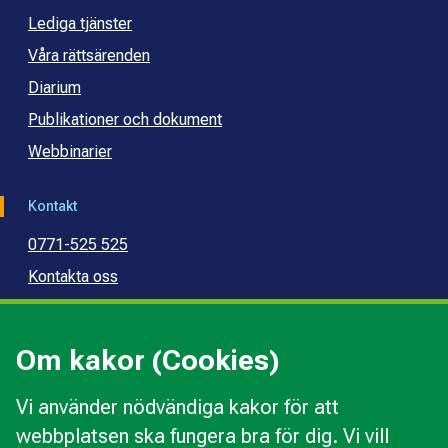
Lediga tjänster
Våra rättsärenden
Diarium
Publikationer och dokument
Webbinarier
Kontakt
0771-525 525
Kontakta oss
Press
Kommunal konsumentvägledning
Om kakor (Cookies)
Kommunal budget- och skuldrådgivning
Vi använder nödvändiga kakor för att
webbplatsen ska fungera bra för dig. Vi vill