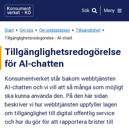
Gå
direkt
Sök
Meny
till
innehållet
Start
Om oss
Om webbplatsen
Tillgänglighet
Tillgänglighetsredogörelse - AI-chatt
Tillgänglighetsredogörelse
för AI-chatten
Konsumentverket står bakom webbtjänsten
AI-chatten och vi vill att så många som möjligt
ska kunna använda den. På den här sidan
beskriver vi hur webbtjänsten uppfyller lagen
om tillgänglighet till digital offentlig service
och hur du gör för att rapportera brister till