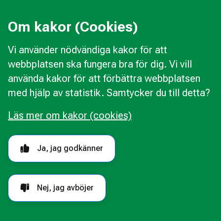
Press
Kommunal konsumentvägledning
Om kakor (Cookies)
Kommunal budget- och skuldrådgivning
Vi använder nödvändiga kakor för att
webbplatsen ska fungera bra för dig. Vi vill
Kakor
använda kakor för att förbättra webbplatsen
Ändra val av kakor
med hjälp av statistik. Samtycker du till detta?
Om webbplatsen
Behandling av personuppgifter
Läs mer om kakor (cookies)
Tillgänglighetsredogörelse
Följ oss i sociala medier
Ja, jag godkänner
Nej, jag avböjer