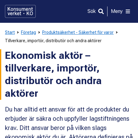
Gå
direkt
Sök
Meny
till
innehållet
Start
Företag
Produktsäkerhet - Säkerhet för varor
Tillverkare, importör, distributör och andra aktörer
Ekonomisk aktör –
tillverkare, importör,
distributör och andra
aktörer
Du har alltid ett ansvar för att de produkter du
erbjuder är säkra och uppfyller lagstiftningens
krav. Ditt ansvar beror på vilken slags
ekonomisk aktör du är. Aktörerna definieras på