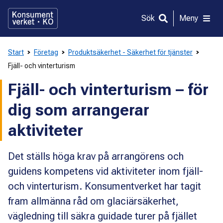
Gå
direkt
Sök
Meny
till
innehållet
Start
Företag
Produktsäkerhet - Säkerhet för tjänster
Fjäll- och vinterturism
Fjäll- och vinterturism – för
dig som arrangerar
aktiviteter
Det ställs höga krav på arrangörens och
guidens kompetens vid aktiviteter inom fjäll-
och vinterturism. Konsumentverket har tagit
fram allmänna råd om glaciärsäkerhet,
vägledning till säkra guidade turer på fjället