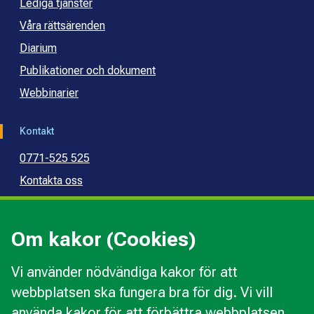
Lediga tjänster
Våra rättsärenden
Diarium
Publikationer och dokument
Webbinarier
Kontakt
0771-525 525
Kontakta oss
Press
Kommunal konsumentvägledning
Om kakor (Cookies)
Kommunal budget- och skuldrådgivning
Vi använder nödvändiga kakor för att
webbplatsen ska fungera bra för dig. Vi vill
Kakor
använda kakor för att förbättra webbplatsen