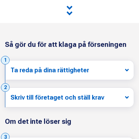
Så gör du för att klaga på förseningen
Steg:
1
Ta reda på dina rättigheter
Steg:
2
Skriv till företaget och ställ krav
Om det inte löser sig
Steg:
3