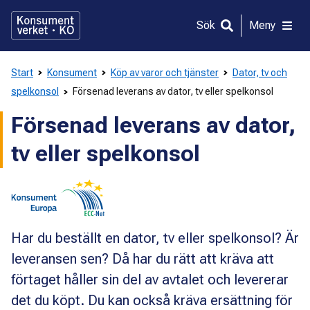
Gå
direkt
Sök
Meny
till
innehållet
Start
Konsument
Köp av varor och tjänster
Dator, tv och
spelkonsol
Försenad leverans av dator, tv eller spelkonsol
Försenad leverans av dator,
tv eller spelkonsol
Har du beställt en dator, tv eller spelkonsol? Är
leveransen sen? Då har du rätt att kräva att
förtaget håller sin del av avtalet och levererar
det du köpt. Du kan också kräva ersättning för