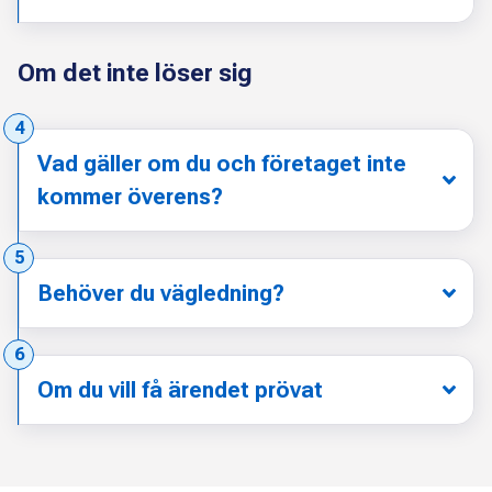
Om det inte löser sig
Steg:
4
Vad gäller om du och företaget inte
kommer överens?
Steg:
5
Behöver du vägledning?
Steg:
6
Om du vill få ärendet prövat