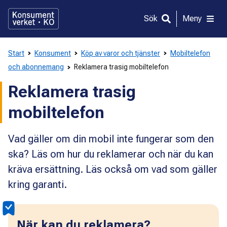
Gå
direkt
Sök
Meny
till
innehållet
Start
Konsument
Köp av varor och tjänster
Mobiltelefon
och abonnemang
Reklamera trasig mobiltelefon
Reklamera trasig
mobiltelefon
Vad gäller om din mobil inte fungerar som den
ska? Läs om hur du reklamerar och när du kan
kräva ersättning. Läs också om vad som gäller
kring garanti.
När kan du reklamera?