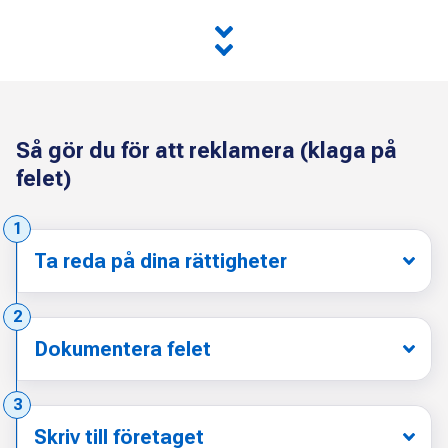
Så gör du för att reklamera (klaga på
felet)
Steg:
1
Ta reda på dina rättigheter
Steg:
2
Dokumentera felet
Steg:
3
Skriv till företaget