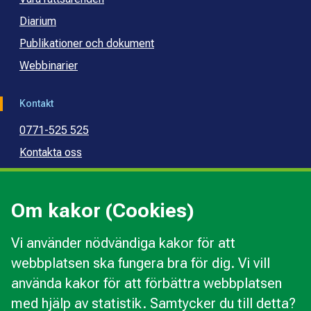
Diarium
Publikationer och dokument
Webbinarier
Kontakt
0771-525 525
Kontakta oss
Press
Kommunal konsumentvägledning
Om kakor (Cookies)
Kommunal budget- och skuldrådgivning
Vi använder nödvändiga kakor för att
webbplatsen ska fungera bra för dig. Vi vill
Kakor
använda kakor för att förbättra webbplatsen
Ändra val av kakor
med hjälp av statistik. Samtycker du till detta?