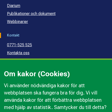
Diarium
Publikationer och dokument
Webbinarier
Kontakt
0771-525 525
Kontakta oss
Press
Kommunal konsumentvägledning
Om kakor (Cookies)
Kommunal budget- och skuldrådgivning
Vi använder nödvändiga kakor för att
webbplatsen ska fungera bra för dig. Vi vill
Kakor
använda kakor för att förbättra webbplatsen
Ändra val av kakor
med hjälp av statistik. Samtycker du till detta?
Om webbplatsen