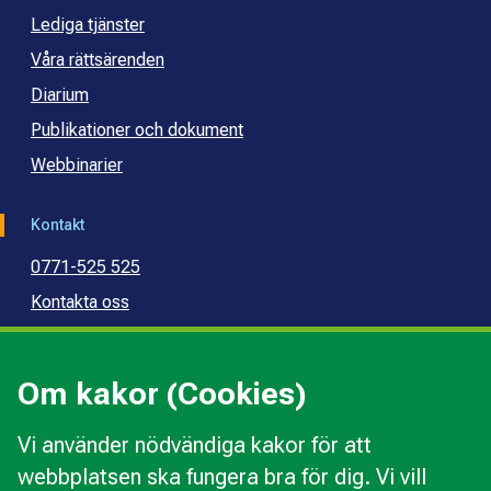
Lediga tjänster
Våra rättsärenden
Diarium
Publikationer och dokument
Webbinarier
Kontakt
0771-525 525
Kontakta oss
Press
Kommunal konsumentvägledning
Om kakor (Cookies)
Kommunal budget- och skuldrådgivning
Vi använder nödvändiga kakor för att
webbplatsen ska fungera bra för dig. Vi vill