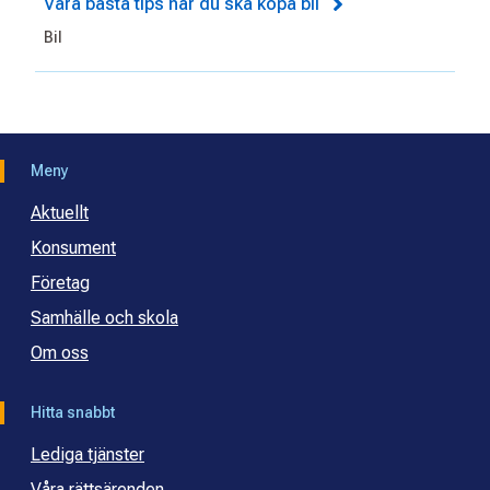
Våra bästa tips när du ska köpa bil
Bil
Meny
Aktuellt
Konsument
Företag
Samhälle och skola
Om oss
Hitta snabbt
Lediga tjänster
Våra rättsärenden