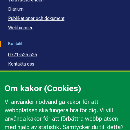
Diarium
Publikationer och dokument
Webbinarier
Kontakt
0771-525 525
Kontakta oss
Press
Kommunal konsumentvägledning
Om kakor (Cookies)
Kommunal budget- och skuldrådgivning
Vi använder nödvändiga kakor för att
webbplatsen ska fungera bra för dig. Vi vill
Kakor
använda kakor för att förbättra webbplatsen
Ändra val av kakor
med hjälp av statistik. Samtycker du till detta?