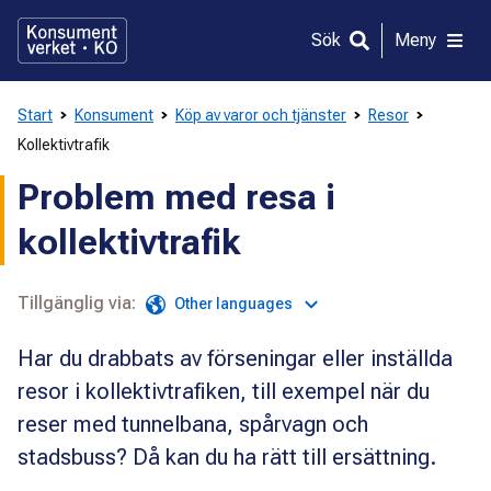
Gå
direkt
Sök
Meny
till
innehållet
Start
Konsument
Köp av varor och tjänster
Resor
Kollektivtrafik
Problem med resa i
kollektivtrafik
Tillgänglig via:
Other languages
Har du drabbats av förseningar eller inställda
resor i kollektivtrafiken, till exempel när du
reser med tunnelbana, spårvagn och
stadsbuss? Då kan du ha rätt till ersättning.