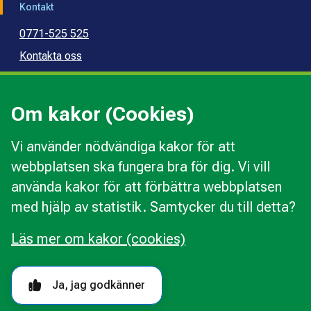
Kontakt
0771-525 525
Kontakta oss
Press
Kommunal konsumentvägledning
Om kakor (Cookies)
Kommunal budget- och skuldrådgivning
Vi använder nödvändiga kakor för att
webbplatsen ska fungera bra för dig. Vi vill
Kakor
använda kakor för att förbättra webbplatsen
Ändra val av kakor
med hjälp av statistik. Samtycker du till detta?
Om webbplatsen
Behandling av personuppgifter
Läs mer om kakor (cookies)
Tillgänglighetsredogörelse
Följ oss i sociala medier
Ja, jag godkänner