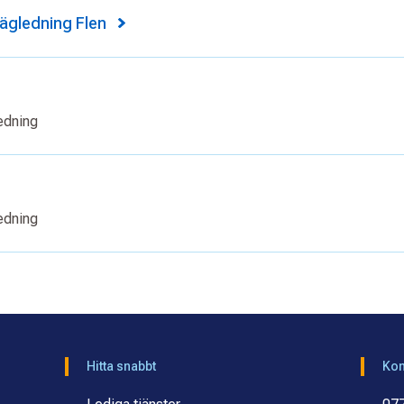
gledning Flen
edning
edning
Hitta snabbt
Kon