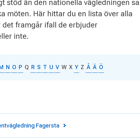
gt stöd än den nationella vägledningen s
a möten. Här hittar du en lista över alla
det framgår ifall de erbjuder
ler inte.
M
N
O
P
Q
R
S
T
U
V
W
X
Y
Z
Å
Ä
Ö
ntvägledning Fagersta