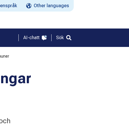
enspråk
Other languages
AI-chatt
Sök
muner
ingar
 och