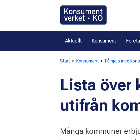
Gå
direkt
till
innehållet
Aktuellt
Konsument
Föret
Start
Konsument
Få hjälp med kon
Lista över
utifrån k
Många kommuner erbjud