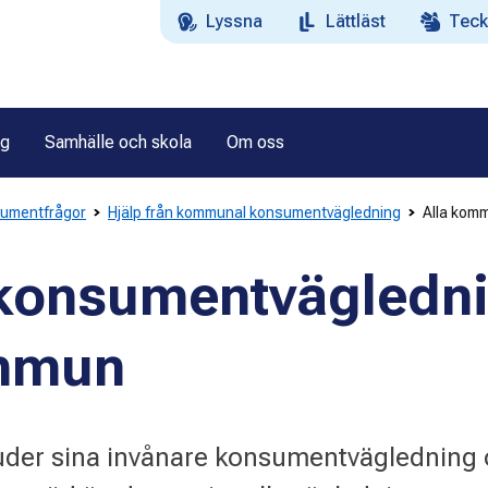
Lyssna
Lättläst
Teck
ag
Samhälle och skola
Om oss
sumentfrågor
Hjälp från kommunal konsumentvägledning
Alla kom
 konsumentvägledn
ommun
er sina invånare konsumentvägledning