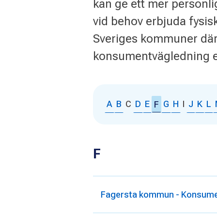
kan ge ett mer personli
vid behov erbjuda fysisk
Sveriges kommuner där 
konsumentvägledning el
A
B
C
D
E
G
H
I
J
K
L
F
F
Fagersta kommun - Konsume