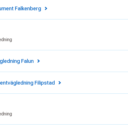
ument Falkenberg
edning
ledning Falun
ntvägledning Filipstad
edning