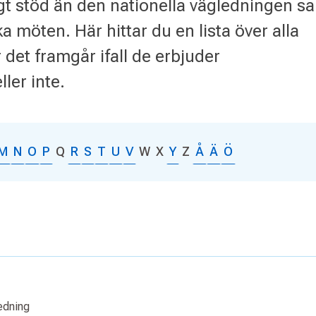
gt stöd än den nationella vägledningen s
a möten. Här hittar du en lista över alla
det framgår ifall de erbjuder
ler inte.
M
N
O
P
Q
R
S
T
U
V
W
X
Y
Z
Å
Ä
Ö
edning