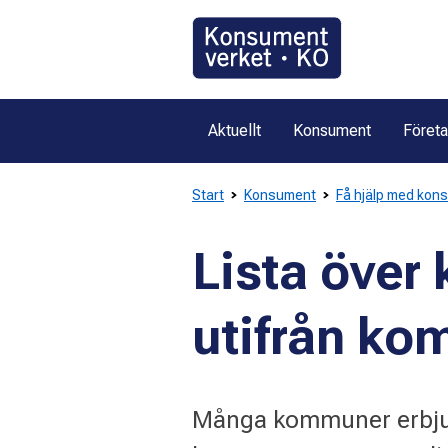
Gå
direkt
till
innehållet
Aktuellt
Konsument
Föret
Start
Konsument
Få hjälp med kon
Lista över
utifrån k
Många kommuner erbjud