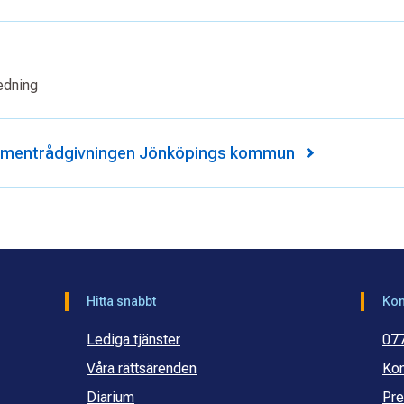
edning
umentrådgivningen Jönköpings kommun
Hitta snabbt
Kon
Lediga tjänster
07
Våra rättsärenden
Kon
Diarium
Pre