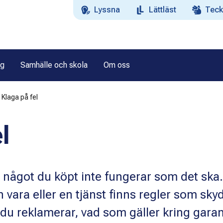
Lyssna
Lättläst
Teck
ag
Samhälle och skola
Om oss
Klaga på fel
l
m något du köpt inte fungerar som det ska.
 vara eller en tjänst finns regler som sky
 du reklamerar, vad som gäller kring garan