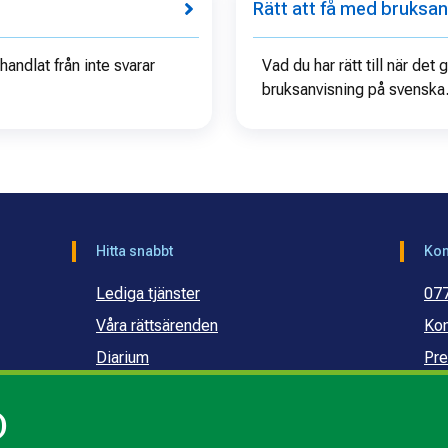
Rätt att få med bruksan
andlat från inte svarar
Vad du har rätt till när det 
bruksanvisning på svenska
Hitta snabbt
Kon
Lediga tjänster
07
Våra rättsärenden
Kon
Diarium
Pre
Publikationer och dokument
Ko
)
Webbinarier
Ko
sku