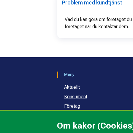
Problem med kundtjänst
Vad du kan göra om företaget du h
företaget när du kontaktar dem.
Meny
Aktuellt
Konsument
Företag
Samhälle och skola
Om kakor (Cookies
Om oss