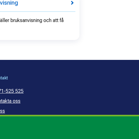
visning
gäller bruksanvisning och att få
.
takt
71-525 525
takta oss
ss
mmunal konsumentvägledning
mmunal budget- och
ldrådgivning