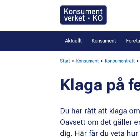
Gå
direkt
till
innehållet
Aktuellt
Konsument
Föret
Start
Konsument
Konsumenträtt
Klaga på fe
Du har rätt att klaga o
Oavsett om det gäller en
dig. Här får du veta hur