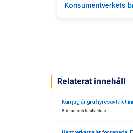
Konsumentverkets b
Relaterat innehåll
Kan jag ångra hyresavtalet inn
Bostad och hantverkare
Hantverkarna är försenade. F