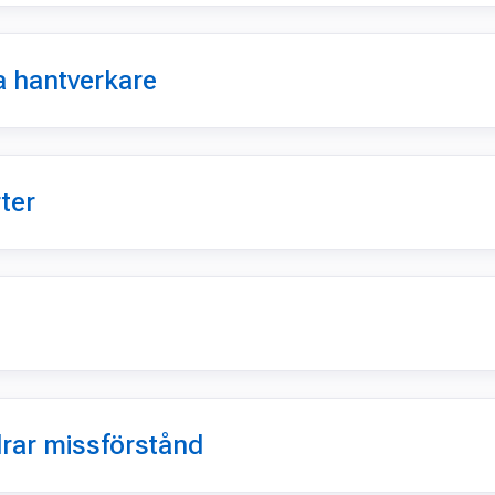
era hantverkare
rter
ndrar missförstånd