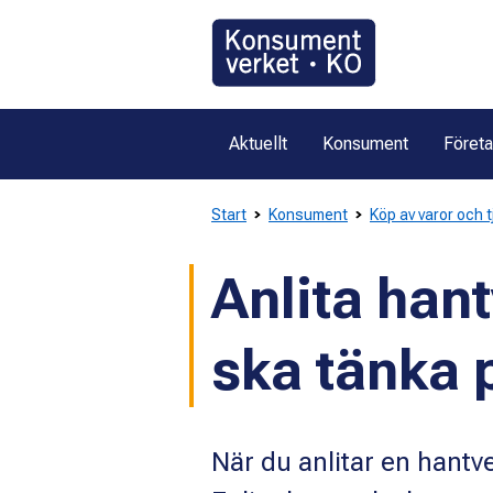
Gå
direkt
till
innehållet
Aktuellt
Konsument
Föret
Start
Konsument
Köp av varor och 
Anlita hant
ska tänka 
När du anlitar en hant