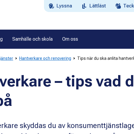
Lyssna
Lättläst
Teck
ag
Samhälle och skola
Om oss
tjänster
Hantverkare och renovering
Tips när du ska anlita hantver
verkare – tips vad 
på
verkare skyddas du av konsumenttjänstlag