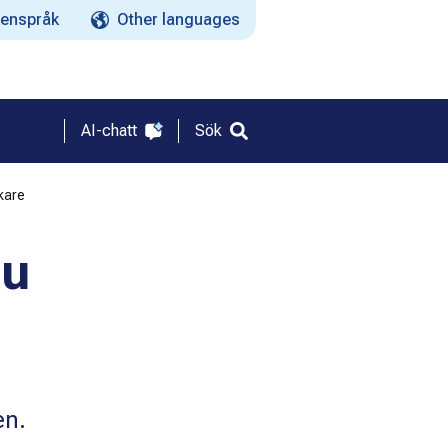
enspråk
Other languages
AI-chatt
Sök
kare
du
en.