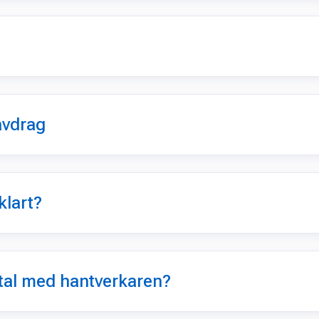
avdrag
klart?
vtal med hantverkaren?