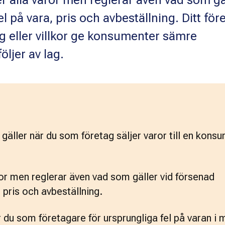
 alla varor men reglerar även vad som gä
el på vara, pris och avbeställning. Ditt för
ng eller villkor ge konsumenter sämre
öljer av lag.
ller när du som företag säljer varor till en konsu
ror men reglerar även vad som gäller vid försenad 
, pris och avbeställning. 
 du som företagare för ursprungliga fel på varan i m