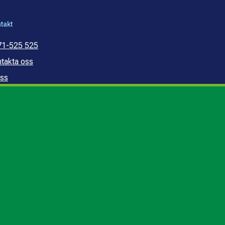
takt
71-525 525
takta oss
ss
mmunal konsumentvägledning
mmunal budget- och
ldrådgivning
edogörelse