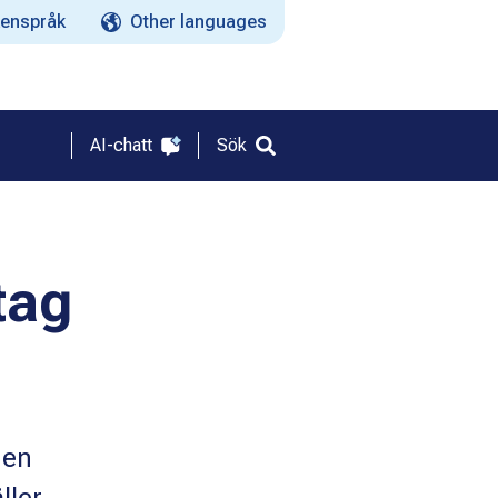
enspråk
Other languages
AI-chatt
Sök
tag
 en