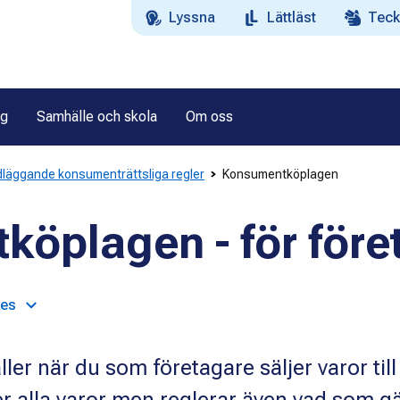
Lyssna
Lättläst
Teck
ag
Samhälle och skola
Om oss
läggande konsumenträttsliga regler
Konsumentköplagen
öplagen - för före
ges
r när du som företagare säljer varor till