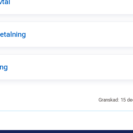
vtal
etalning
ing
Granskad: 15 d