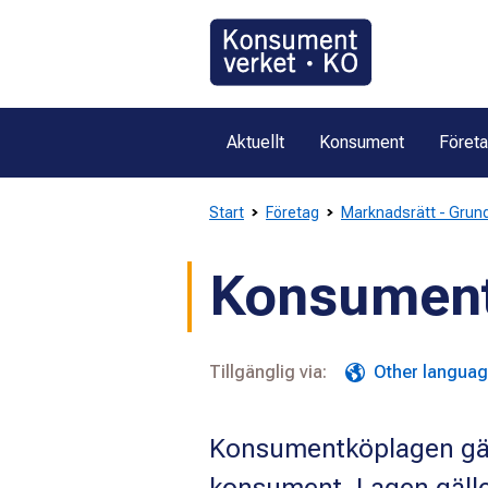
Gå
direkt
till
innehållet
Aktuellt
Konsument
Föret
Start
Företag
Marknadsrätt - Grund
Konsumentk
Tillgänglig via:
Other langua
Konsumentköplagen gälle