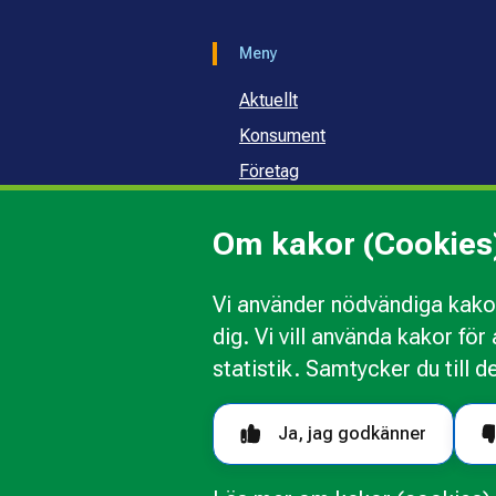
Meny
Aktuellt
Konsument
Företag
Samhälle och skola
Om kakor (Cookies
Om oss
Vi använder nödvändiga kakor
dig. Vi vill använda kakor fö
Kakor
Ändra val av kakor
Om 
statistik. Samtycker du till d
Följ oss i sociala medier
Ja, jag godkänner