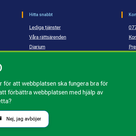
Hitta snabbt
Kon
Lediga tjänster
07
Våra rättsärenden
Kon
Diarium
Pre
Publikationer och dokument
Ko
)
Webbinarier
Ko
sku
 för att webbplatsen ska fungera bra för
r att förbättra webbplatsen med hjälp av
webbplatsen
Behandling av personuppgifter
Tillgänglighetsr
etta?
Nej, jag avböjer