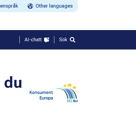
enspråk
Other languages
AI-chatt
Sök
r du