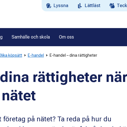
Lyssna
Lättläst
Teck
ag
Samhälle och skola
Om oss
lika köpsätt
E-handel
E-handel – dina rättigheter
dina rättigheter nä
 nätet
t företag på nätet? Ta reda på hur du