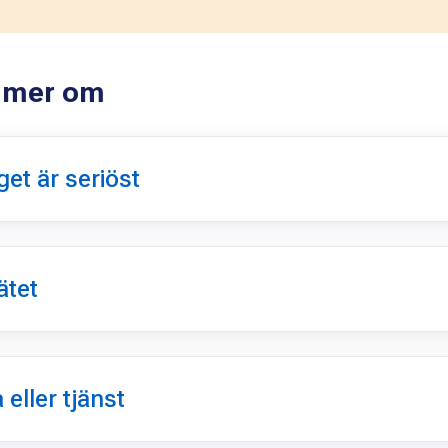
sa mer om
et är seriöst
ätet
eller tjänst