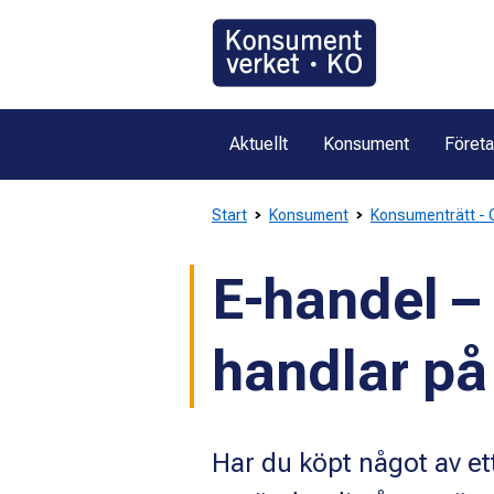
Gå
direkt
till
innehållet
Aktuellt
Konsument
Föret
Start
Konsument
Konsumenträtt - O
E-handel – 
handlar på
Har du köpt något av et