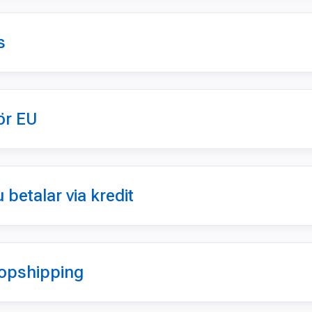
s
ör EU
 betalar via kredit
ropshipping