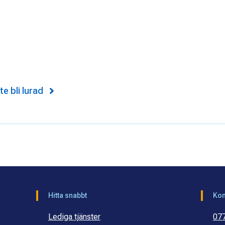
te bli lurad
Hitta snabbt
Kon
Lediga tjänster
07