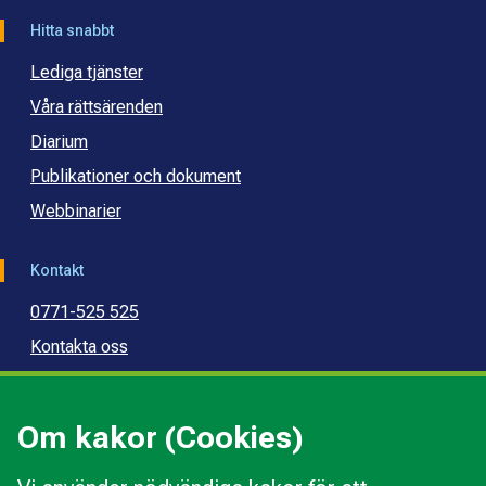
Hitta snabbt
Lediga tjänster
Våra rättsärenden
Diarium
Publikationer och dokument
Webbinarier
Kontakt
0771-525 525
Kontakta oss
Press
Kommunal konsumentvägledning
Om kakor (Cookies)
Kommunal budget- och skuldrådgivning